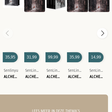
35,95
31,99
99,99
35,99
14,99
Senlinyu
SenLinYu
SenLinYu
SenLinYu
SenLinYu
ALCHEMISED ENGLISH EDITION
ALCHEMISED ENGLISH EDITION
ALCHEMISED (DELUXE THREE-VOLUME SLIPCASE EDITION)
ALCHEMISED
ALCHEMISED
LEES MEER IN DEZE THEMA'S