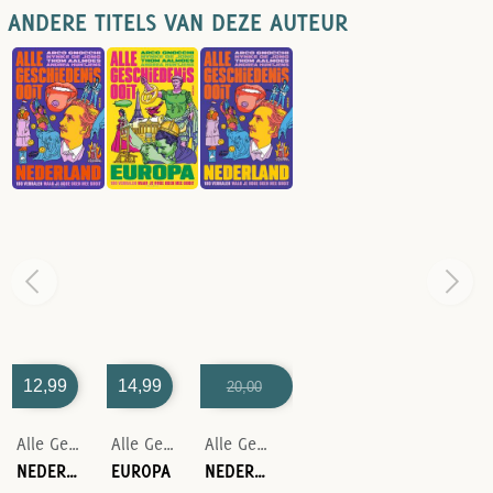
ANDERE TITELS VAN DEZE AUTEUR
12,99
14,99
20,00
17,50
Alle Geschiedenis Ooit-Arco Gnocchi-Nynke de Jong-Thom Aalmoes-Andrea Huntjens
Alle Geschiedenis Ooit-Arco Gnocchi-Nynke de Jong-Thom Aalmoes-Andrea Huntjens
Alle Geschiedenis Ooit-Arco Gnocchi-Nynke de Jong-Thom Aalmoes-Andrea Huntjens
NEDERLAND
EUROPA
NEDERLAND