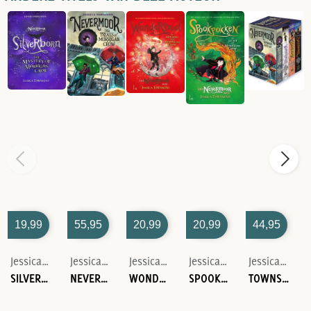
19,99
55,95
20,99
20,99
44,95
Jessica Townsend
Jessica Townsend
Jessica Townsend
Jessica Townsend
Jessica Townsend
SILVERBORN
NEVERMOOR: THE TRIALS OF MORRIGAN CROW
WONDERSMID
SPOOKPOKKEN - DE JACHT OP MORRIGAN CROW
TOWNSEND, J: NEVERMOOR PAPERBACK BOXED SET