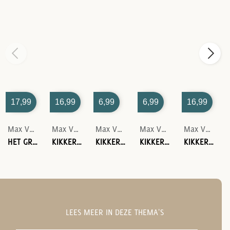
17,99
16,99
6,99
6,99
16,99
Max Velthuijs
Max Velthuijs
Max Velthuijs
Max Velthuijs
Max Velthuijs
HET GROTE FLAPJESBOEK VAN KIKKER
KIKKER EN HET VOGELTJE
KIKKER EN VARKENTJE
KIKKER EN HAAS
KIKKER IN DE WIND
LEES MEER IN DEZE THEMA'S