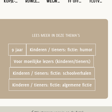
KOPJE-ONDER
ROWLEY JEFFERSON’S AWESOME FRIENDLY SPOOKY STORIES 2
WEGWEZEN
FF OFFLINE
FLUTVAKANTIE
LEES MEER IN DEZE THEMA'S
9 jaar
Kinderen / tieners: fictie: humor
Voor moeilijke lezers (kinderen/tieners)
Kinderen / tieners: fictie: schoolverhalen
Kinderen / tieners: fictie: algemene fictie