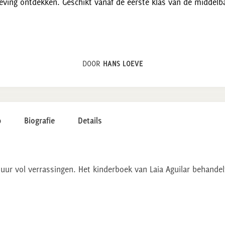
geving ontdekken. Geschikt vanaf de eerste klas van de middel
DOOR
HANS LOEVE
p
Biografie
Details
uur vol verrassingen. Het kinderboek van Laia Aguilar behandel