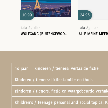
10,99
24,95
Laia Aguilar
Laia Aguilar
WOLFGANG (BUITENGEWOON)
ALLE MEINE MEE
10 jaar
Kinderen / tieners: vertaalde fictie
Kinderen / tieners: fictie: familie en thuis
Kinderen / tieners: fictie en waargebeurde verhal
Children’s / Teenage personal and social topics: P