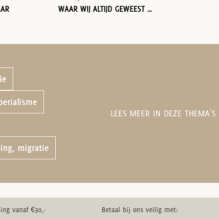
AAR
WAAR WIJ ALTIJD GEWEEST ZIJN
ie
perialisme
LEES MEER IN DEZE THEMA'S
ing, migratie
ing vanaf €30,-
Betaal bij ons veilig met: