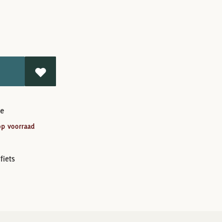
le
op voorraad
fiets