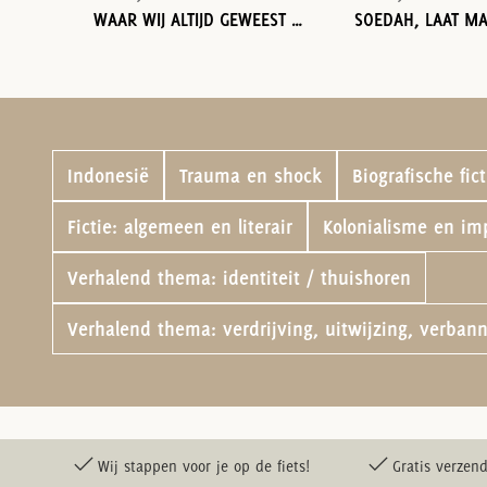
WAAR WIJ ALTIJD GEWEEST ZIJN
SOEDAH, LAAT M
Indonesië
Trauma en shock
Biografische fict
Fictie: algemeen en literair
Kolonialisme en im
Verhalend thema: identiteit / thuishoren
Verhalend thema: verdrijving, uitwijzing, verbann
Wij stappen voor je op de fiets!
Gratis verzend