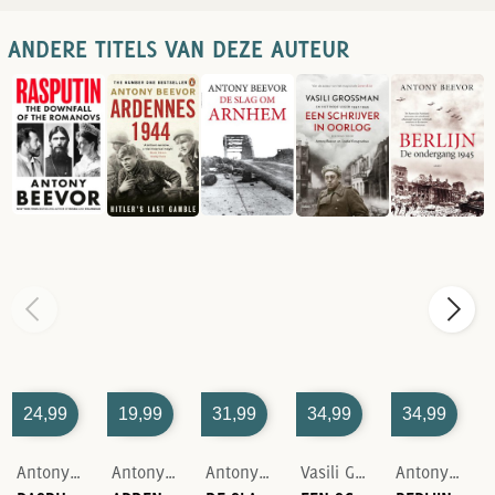
ANDERE TITELS VAN DEZE AUTEUR
24,99
19,99
31,99
34,99
34,99
Antony Beevor
Antony Beevor
Antony Beevor
Vasili Grossman
Antony Beevor