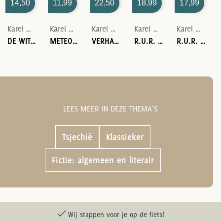
14,50
11,99
22,50
18,99
17,99
Karel Čapek
Karel Čapek
Karel Čapek
Karel Čapek
Karel Čapek
DE WITTE ZIEKTE
METEOOR
VERHALEN UIT DE LINKER- EN DE RECHTERZAK, PLUS 1
R.U.R. (ROSSUM’S UNIVERSAL ROBOTS)
R.U.R. – ROSSUM’S UNIVERSELE ROBOTS
LEES MEER IN DEZE THEMA'S
Tsjechië
Klassieker
Fictie: algemeen en literair
Wij stappen voor je op de fiets!