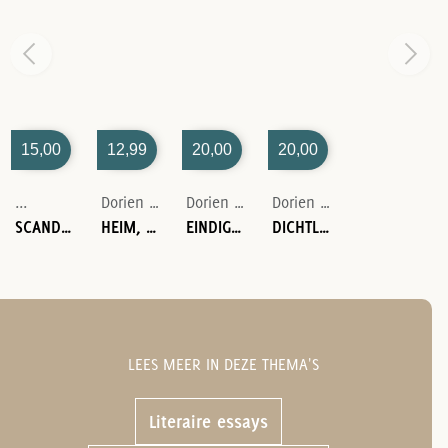
15,00
12,99
20,00
20,00
...
Dorien de Wit
Dorien de Wit
Dorien De Wit-Hilde Meeus-Janna Meeus
SCANDINAVIË
HEIM, OF HET VERHAAL VAN MIJN DUIZELIGHEID
EINDIG DE DAG NOOIT MET EEN VRAAG
DICHTLETTERS
LEES MEER IN DEZE THEMA'S
Literaire essays