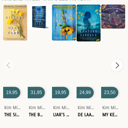
19,95
31,95
19,95
24,99
23,50
Kim Michele Richardson
Kim Michele Richardson
Kim Michele Richardson
Kim Michele Richardson
Kim Michele Richardson
THE SISTERS OF GLASS FERRY
THE BOOK WOMAN OF TROUBLESOME CREEK (COLLECTOR'S EDITION)
LIAR'S BENCH
DE LAATSTE LIBELLE
MY KENTUCKY MOONLIGHT SCHOOL