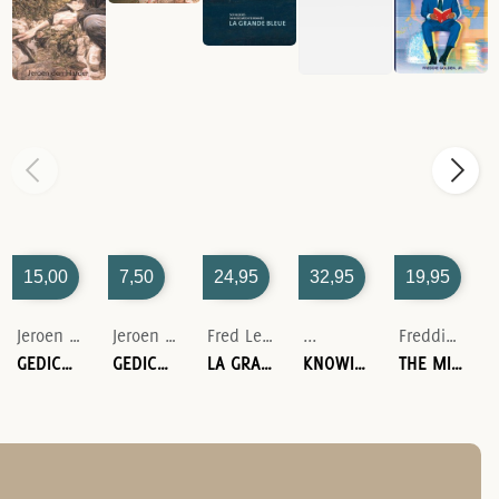
15,00
7,50
24,95
32,95
19,95
Jeroen den Harder
Jeroen den Harder
Fred Leeman-Anne van Lienden
...
Freddie Lee Golden
GEDICHTEN IN ROUW
GEDICHTEN IN ROUW
LA GRANDE BLEUE - SCHILDER VAN DE MÉDITERRANNÉE
KNOWING HIM BY HEART
THE MILLION DOLLAR DREAM: FREDDIE'S ROAD TO $1M+ IN ACADEMIC SCHOLARSHIPS