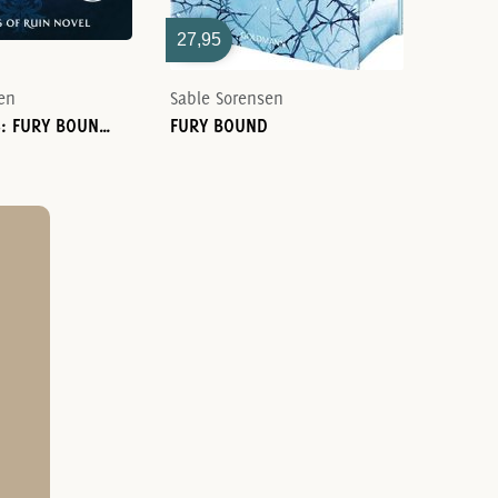
27,95
24,99
en
Sable Sorensen
Sable S
SORENSEN, S: FURY BOUND (STANDARD EDITION)
FURY BOUND
DIRE B