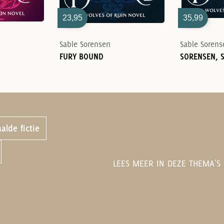
23,95
35,99
Sable Sorensen
Sable Sorens
FURY BOUND
alde fictie
LEES MEER IN DEZE THEMA'S