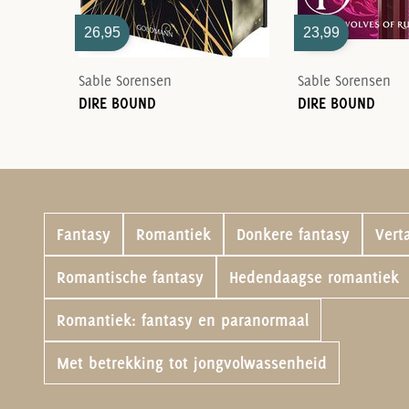
26,95
23,99
Sable Sorensen
Sable Sorensen
DIRE BOUND
DIRE BOUND
Fantasy
Romantiek
Donkere fantasy
Verta
Romantische fantasy
Hedendaagse romantiek
Romantiek: fantasy en paranormaal
Met betrekking tot jongvolwassenheid