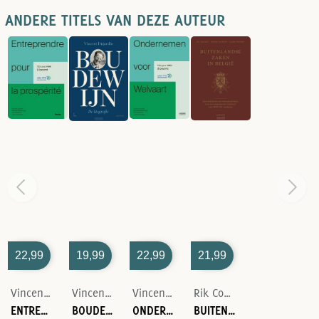
ANDERE TITELS VAN DEZE AUTEUR
22,99
19,99
22,99
21,99
Vincent Dujardin-Martine Maelschalck-Guy Tegenbos-Johan Van Praet
Vincent Dujardin
Vincent Dujardin-Martine Maelschalck-Guy Tegenbos-Johan Van Praet
Rik Coolsaet-Vincent Dujardin-Claude Roosens
ENTREPRENDRE POUR LA PROSPÉRITÉ
BOUDEWIJN
ONDERNEMEN VOOR WELVAART
BUITENLANDSE ZAKEN IN BELGIË