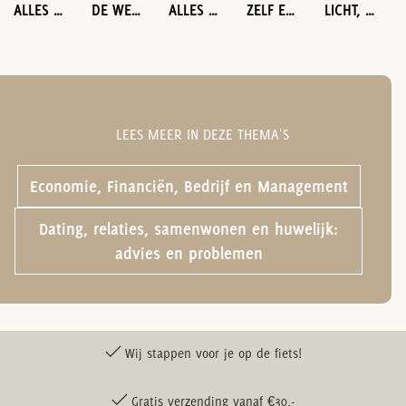
ALLES OVER DE BRACHIOSAURUS
DE WEG VAN MANUSCRIPT NAAR BOEK
ALLES OVER DE PARASAUROLOPHUS
ZELF EEN BOEK UITGEVEN VOOR BEGINNERS
LICHT, KLEUR EN HOE WE ZIEN
LEES MEER IN DEZE THEMA'S
Economie, Financiën, Bedrijf en Management
Dating, relaties, samenwonen en huwelijk:
advies en problemen
Wij stappen voor je op de fiets!
Gratis verzending vanaf €30,-