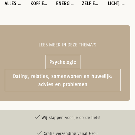
ALLES OVER DE BRACHIOSAURUS
KOFFIE OP THUISBARISTA NIVEAU
ENERGIE EN HOE ZE WERKT
ZELF EEN BOEK UITGEVEN VOOR BEGINNERS
LICHT, KLEUR EN HOE WE ZIEN
LEES MEER IN DEZE THEMA'S
Psychologie
Dating, relaties, samenwonen en huwelijk:
advies en problemen
Wij stappen voor je op de fiets!
Gratis verzending vanaf €30,-