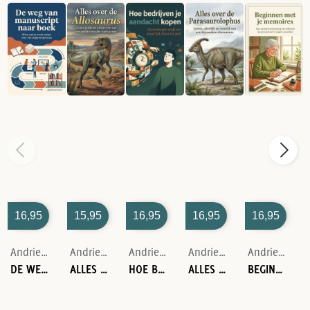
16,95
15,95
16,95
16,95
16,95
Andries B.V.
Andries B.V.
Andries B.V.
Andries B.V.
Andries B.V.
DE WEG VAN MANUSCRIPT NAAR BOEK
ALLES OVER DE ALLOSAURUS
HOE BEDRIJVEN JE AANDACHT KOPEN
ALLES OVER DE PARASAUROLOPHUS
BEGINNEN MET JE MEMOIRES