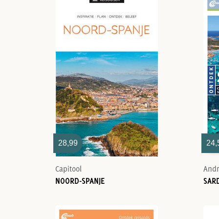
28,99
24,
Capitool
NOORD-SPANJE
SARD