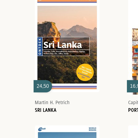
24,50
16,
Martin H. Petrich
Capi
SRI LANKA
POR