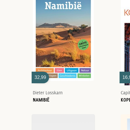
32,99
16,
Dieter Losskarn
Capi
NAMIBIË
KOP