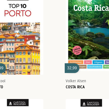
99
32,99
tool
Volker Alsen
TO
COSTA RICA