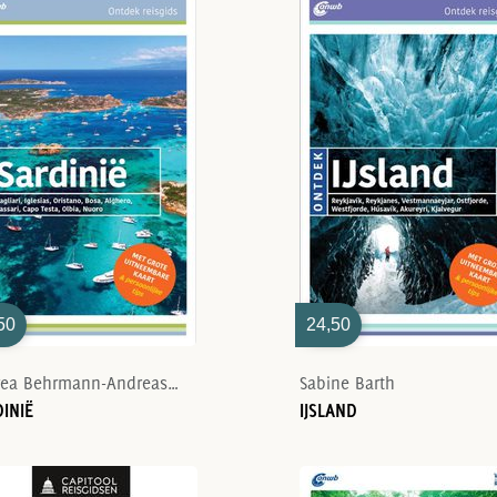
50
24,50
Andrea Behrmann-Andreas Stieglitz
Sabine Barth
INIË
IJSLAND