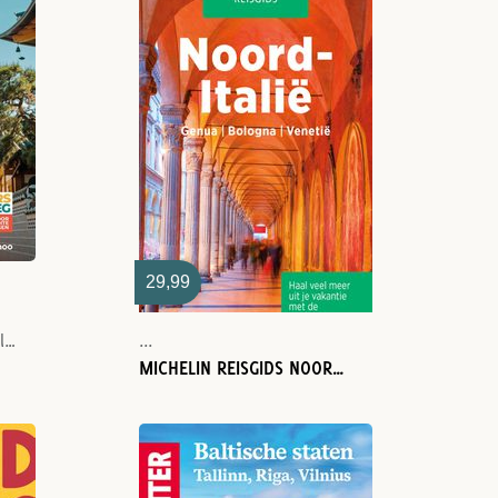
29,99
Antoine Delaplace-Raphaël de Casabianca
...
MICHELIN REISGIDS NOORD-ITALIË