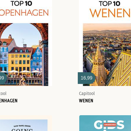
99
16,99
tool
Capitool
ENHAGEN
WENEN