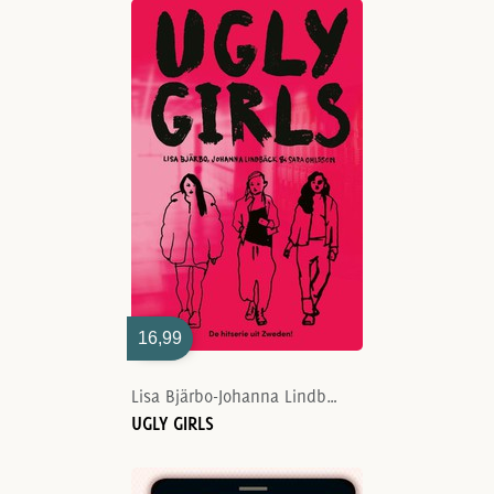
16,99
Lisa Bjärbo-Johanna Lindbäck-Sara Ohlsson
UGLY GIRLS