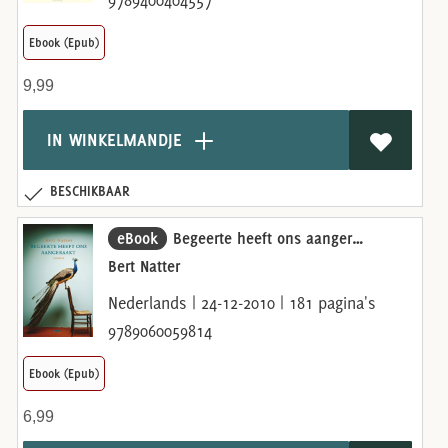
9789400404557
Ebook (Epub)
9,99
IN WINKELMANDJE
BESCHIKBAAR
eBook
Begeerte heeft ons aangeraakt
Bert Natter
Nederlands | 24-12-2010 | 181 pagina's
9789060059814
Ebook (Epub)
6,99